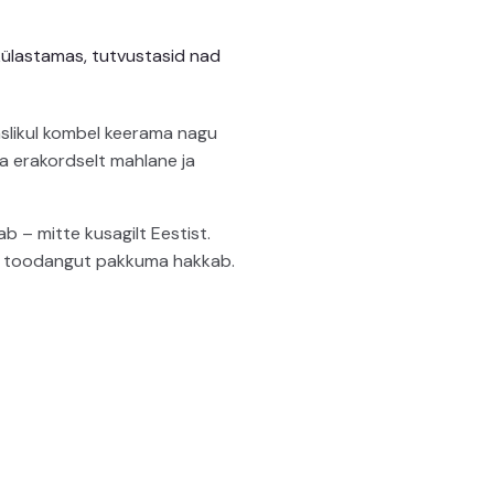
külastamas, tutvustasid nad
laslikul kombel keerama nagu
ohta erakordselt mahlane ja
ab – mitte kusagilt Eestist.
FI toodangut pakkuma hakkab.