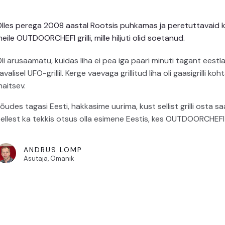
lles perega 2008 aastal Rootsis puhkamas ja peretuttavaid 
eile OUTDOORCHEFI grilli, mille hiljuti olid soetanud.
li arusaamatu, kuidas liha ei pea iga paari minuti tagant eest
avalisel UFO-grillil. Kerge vaevaga grillitud liha oli gaasigrilli k
aitsev.
õudes tagasi Eesti, hakkasime uurima, kust sellist grilli osta sa
ellest ka tekkis otsus olla esimene Eestis, kes OUTDOORCHE
ANDRUS LOMP
Asutaja, Omanik