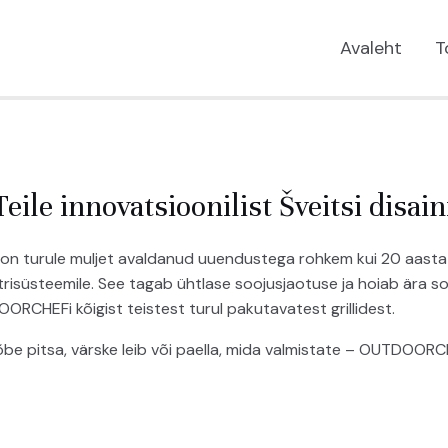
Avaleht
T
ile innovatsioonilist Šveitsi disaini
 turule muljet avaldanud uuendustega rohkem kui 20 aast
htrisüsteemile. See tagab ühtlase soojusjaotuse ja hoiab är
RCHEFi kõigist teistest turul pakutavatest grillidest.
rõbe pitsa, värske leib või paella, mida valmistate – OUTDOORCH