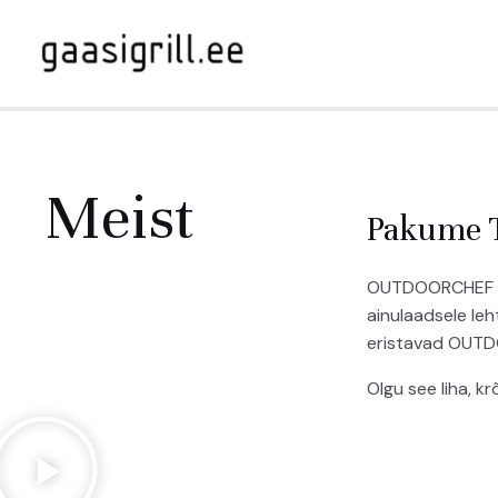
Meist
Pakume Te
OUTDOORCHEF on
ainulaadsele le
eristavad OUTDOO
Olgu see liha, k