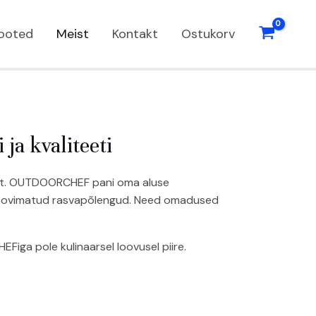
ooted
Meist
Kontakt
Ostukorv
 ja kvaliteeti
at. OUTDOORCHEF pani oma aluse
a soovimatud rasvapõlengud. Need omadused
EFiga pole kulinaarsel loovusel piire.