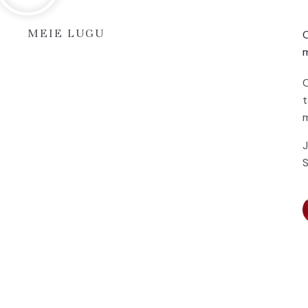
MEIE LUGU
O
m
O
t
m
J
S