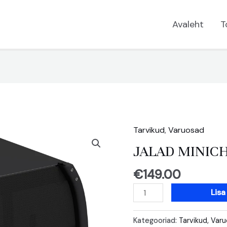
Avaleht
T
Tarvikud
,
Varuosad
JALAD MINICH
€
149.00
JALAD
Lisa
MINICHEF
420
Kategooriad:
Tarvikud
,
Varu