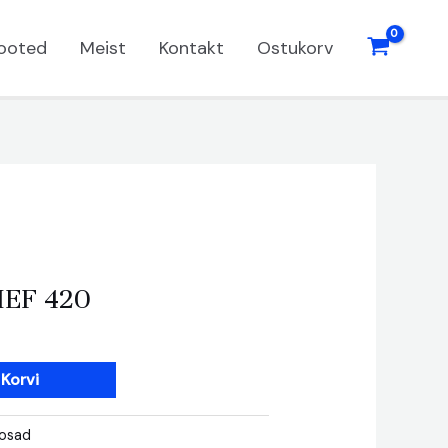
ooted
Meist
Kontakt
Ostukorv
EF 420
 Korvi
osad