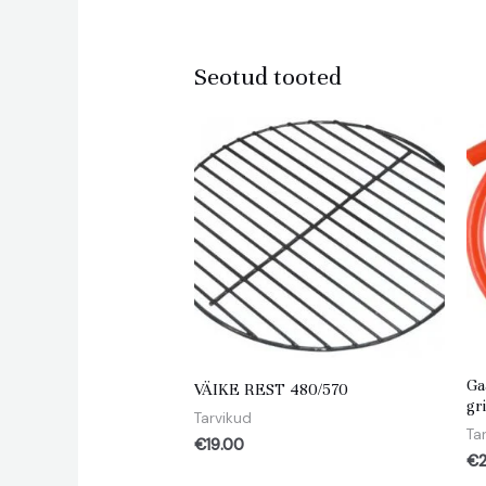
Seotud tooted
Ga
VÄIKE REST 480/570
gr
Tarvikud
Ta
€
19.00
€