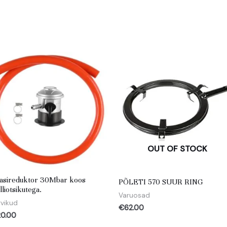
OUT OF STOCK
asireduktor 30Mbar koos
PÕLETI 570 SUUR RING
illiotsikutega.
Varuosad
rvikud
€
62.00
20.00