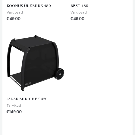
KOONUS ÜLEMINE 480
REST 480
Varuosad
Varuosad
€
49.00
€
49.00
JALAD MINICHEF 420
Tarvikud
€
149.00